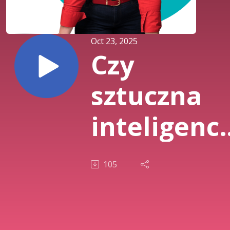
Oct 23, 2025
Czy
sztuczna
inteligenc
wierzy w
105
Boga?