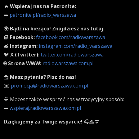
🔥
Wspieraj nas na Patronite:
➡️
patronite.pl/radio_warszawa
🌍
Bądź na bieżąco! Znajdziesz nas tutaj:
📘
Facebook:
facebook.com/radiowarszawa
📸
Instagram:
instagram.com/radio_warszawa
🐦
X (Twitter):
twitter.com/radiowarszawa
🌐
Strona WWW:
radiowarszawa.com.pl
📩
Masz pytania? Pisz do nas!
✉️
promocja@radiowarszawa.com.pl
💙 Możesz także wesprzeć nas w tradycyjny sposób:
➡️
wspieraj.radiowarszawa.com.pl
Dziękujemy za Twoje wsparcie!
🎧🙏💙