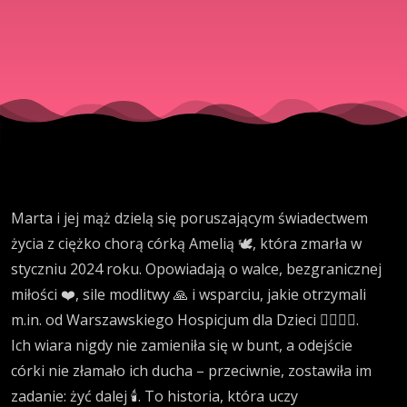
Marta i jej mąż dzielą się poruszającym świadectwem
życia z ciężko chorą córką Amelią 🕊️, która zmarła w
styczniu 2024 roku. Opowiadają o walce, bezgranicznej
miłości ❤️, sile modlitwy 🙏 i wsparciu, jakie otrzymali
m.in. od Warszawskiego Hospicjum dla Dzieci 👨‍⚕️👩‍⚕️.
Ich wiara nigdy nie zamieniła się w bunt, a odejście
córki nie złamało ich ducha – przeciwnie, zostawiła im
zadanie: żyć dalej 🕯️. To historia, która uczy