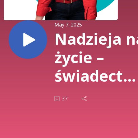
May 7, 2025
Nadzieja n
życie –
świadectw
Marty i jej
37
rodziny